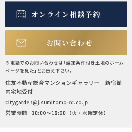
駅 徒歩5分
オンライン相談予約
総区画数
6区画
お問い合わせ
土地面積
96.06㎡（No.6）
※電話でのお問い合わせは「建築条件付き土地のホーム
ページを見た」とお伝え下さい。
主たる設備の概
電気（東京電力エナジー
要
パートナー）・ガス（東
住友不動産総合マンションギャラリー 新宿館
内宅地受付
京ガス）・公営水道（東
citygarden@j.sumitomo-rd.co.jp
京都）
営業時間
10:00〜18:00
（火・水曜定休）
道路幅員
南側約6.0m