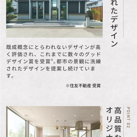
会社
（国土交通大臣免許(14)
第2077号(一社)不動産協
会、(一社)不動産流通経
営協会、（公社）首都圏
不動産公正取引協議会）
〒163-0206東京都新宿区
西新宿2-6-1 TEL:03-
3346-1021
法令に基づく制
景観法、 高度地区、 準防
限
火地域、 高さ最高限度
有、 敷地面積の最低限度