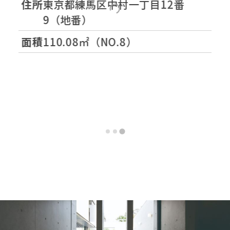
他
住所
東京都練馬区中村一丁目12番
用途地域
第一種中高層住居専用地
9（地番）
域
0
面積
110.08㎡（NO.8）
建ぺい率・容積
建ぺい率・・50% 容積
率
率・・150%
開発許可番号
-
開発面積
-
購入後の権利形
所有権
態