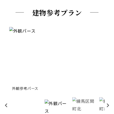
建物参考プラン
外観参考パース
建