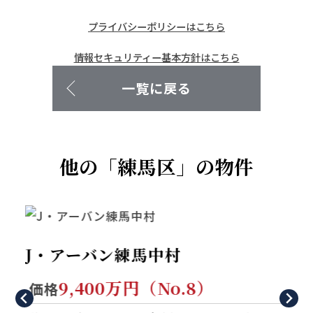
プライバシーポリシーはこちら
工事完了予定
完成済
情報セキュリティー基本方針はこちら
私道負担
-
一覧に戻る
その他負担
有：ゴミ置場（1.68㎡）
のうち、共有持ち分6分の
他の「練馬区」の物件
1
負担金
-
J・アーバン練馬中村
地目
宅地
9,400万円（No.8）
価格