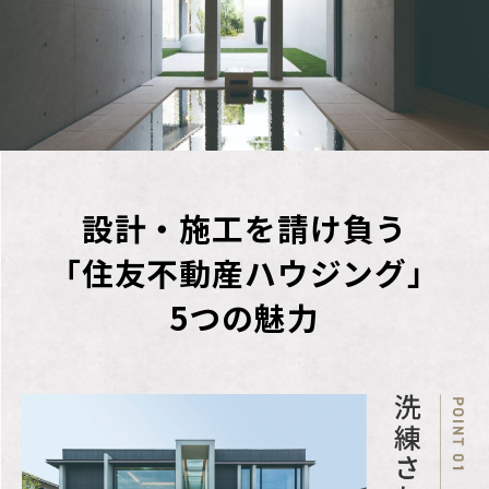
売主（土地）
住友不動産株式会社：国
土交通大臣(17)第38号、
(一社)不動産協会会員、
(公社)首都圏不動産公正
取引協議会加盟
設計・施工を請け負う
「住友不動産ハウジング」
〒163-0820
5つの魅力
東京都新宿区西新宿二丁
目4番1号 新宿NSビル
TEL：050-3112-5099
仲介
住友不動産ステップ株式