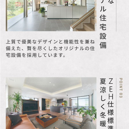
有、 日影制限有、都市再
開発法
その他特記事項
【建築条件付き土地】
土地売買契約から3ヶ月以
内に、住友不動産ハウジ
ングと建築請負契約の締
結が条件です。
※この期限を過ぎると契
約は解除され、土地代金
(申込証拠金、手付金等を
含む）を速やかに返還致