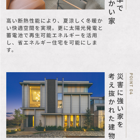
します。
※距離表示については地
図上の概測距離を、徒歩
分数表示については80m
を1分として、端数を切り
上げたものです。
取引条件の有効
2026/08/14
期限
更新日
2026/08/07
次回更新予定日
2026/08/14