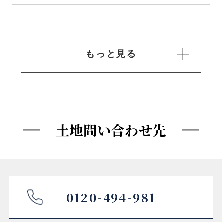
販売区画数
1区画
もっと見る
販売価格
7,500万円
最多価格帯
-
土地問い合わせ先
■物件概要
所在地
東京都練馬区関町北一丁
目113番1（地番）
0120-494-981
交通
⻄武新宿線「武蔵関」