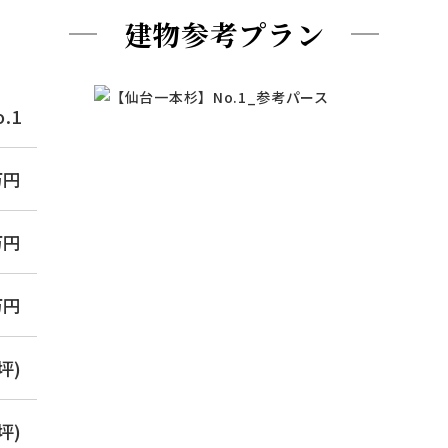
建物参考プラン
o.1
万円
万円
万円
2坪)
4坪)