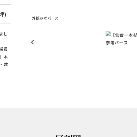
7坪)
外観参考パース
まし
。
係員
】本
・建