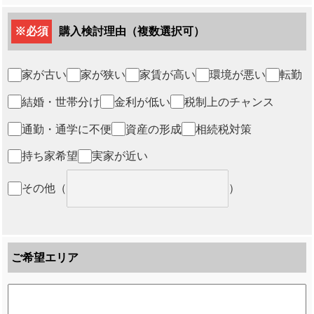
※必須
購入検討理由（複数選択可）
家が古い
家が狭い
家賃が高い
環境が悪い
転勤
結婚・世帯分け
金利が低い
税制上のチャンス
通勤・通学に不便
資産の形成
相続税対策
持ち家希望
実家が近い
その他
（
）
ご希望エリア