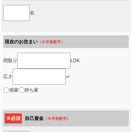
名
現在のお住まい
（※半角数字）
間取り
LDK
広さ
㎡
借家
持ち家
※必須
自己資金
（※半角数字）