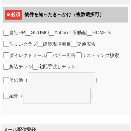
※必須
物件を知ったきっかけ（複数選択可）
当社HP
SUUMO
Yahoo！不動産
HOME’S
住まいクラブ
建築現場看板
交通広告
ダイレクトメール
バナー広告
リスティング検索
折込チラシ
宅配手渡しチラシ
その他
（
）
紹介
（
）
メール配信登録