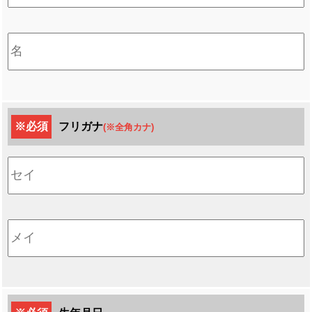
※必須
フリガナ
(※全角カナ)