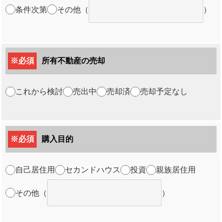
条件次第
その他
（
）
※必須
所有不動産の売却
これから検討
売出中
売却済
売却予定なし
※必須
購入目的
自己居住用
セカンドハウス
投資
親族居住用
その他
（
）