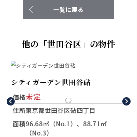
一覧に戻る
道路幅員
南西側約3.8ｍ、北西側約
4.0ｍ
他の「世田谷区」の物件
工事完了予定
完了済
私道負担
なし
シティガーデン成城七丁目
その他負担
なし
13,500万円
価格
住所
東京都世田谷区成城七丁目1129番
負担金
なし
32（地番）
面積
138.50㎡
地目
宅地