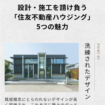
設計・施工を請け負う
売主（土地）
住友不動産株式会社：国
「住友不動産ハウジング」
土交通大臣(17)第38号、
5つの魅力
(一社)不動産協会会員、
(公社)首都圏不動産公正
取引協議会加盟
〒163-0820
東京都新宿区西新宿二丁
目4番1号 新宿NSビル
TEL：050-3112-5099
仲介
住友不動産ステップ株式