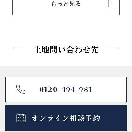
もっと見る
販売価格
11,800万円 ～ 12,400万
円
最多価格帯
ー
土地問い合わせ先
■物件概要
所在地
東京都世田谷区船橋一丁
0120-494-981
目
交通
小田急小田原線「千歳船
オンライン相談予約
橋」駅徒歩5分