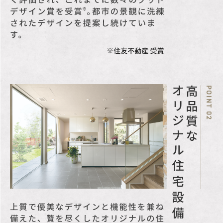
会社
（国土交通大臣免許(14)
第2077号(一社)不動産協
会、(一社)不動産流通経
営協会、（公社）首都圏
不動産公正取引協議会）
〒163-0206東京都新宿区
西新宿2-6-1 TEL:03-
3346-1021
法令に基づく制
景観法、 宅地造成工事規
限
制区域、 高度地区、 準防