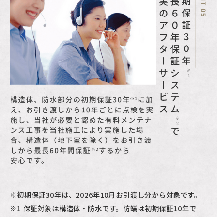
※世田谷区建築物の建築
に係る住環境の整備に関
する条例あり。
※世田谷区都市計画法に
基づく開発許可の基準に
関する条例あり。
※世田谷区みどりの基本
条例あり。
※世田谷区雨水流出抑制
施設の設置に関する指導
要綱あり。
※世田谷区建築物等の解
※初期保証30年は、2026年10月お引渡し分から対象です。
※1 保証対象は構造体・防水です。防蟻は初期保証10年で
体工事等の事前周知に関