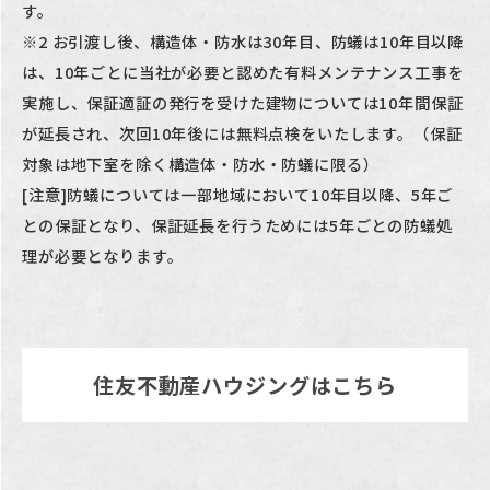
す。
する指導要綱あり。
※2 お引渡し後、構造体・防水は30年目、防蟻は10年目以降
※世田谷区狭あい道路拡
は、10年ごとに当社が必要と認めた有料メンテナンス工事を
幅整備条例あり。
実施し、
保証適証の発行を受けた建物については10年間保証
が延長され、次回10年後には無料点検をいたします。（保証
※千歳船橋駅周辺地区地
対象は地下室を除く構造体・防水・防蟻に限る）
区街づくり計画あり。
[注意]防蟻については一部地域において10年目以降、5年ご
※距離表示については敷
との保証となり、保証延長を行うためには5年ごとの防蟻処
地全体（当該販売期）に
理が必要となります。
おける最短地点および最
長地点までの地図上の概
測距離を、徒歩分数表示
住友不動産ハウジングはこちら
については80mを1分とし
て、端数を切り上げたも
のです。