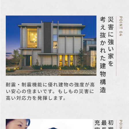
(申込証拠金、手付金等を
含む）を速やかに返還致
します。
※土地区画の分筆未了の
ため、記載の土地面積に
差異が生じる場合があり
ます。
※世田谷区風景づくり条
例あり。
※世田谷区中高層建築物
等の建築に係る紛争の予
防と調整に関する条例あ
り。