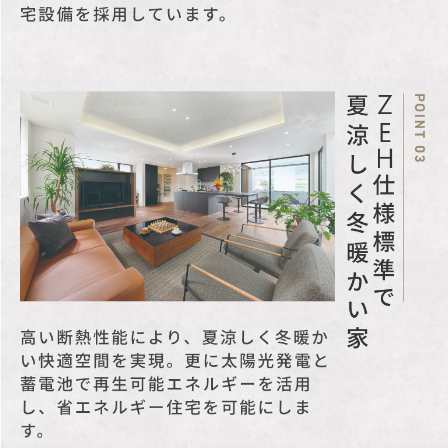
火地域、 高さ最高限度
有、 敷地面積の最低限度
有、 日影制限有隅切り有
（No.1）、都市緑地法、
新たな防火規制区域
その他特記事項
【建築条件付き土地】
土地売買契約から3ヶ月以
内に、住友不動産ハウジ
ングと建築請負契約の締
結が条件です。
※この期限を過ぎると契
約は解除され、土地代金