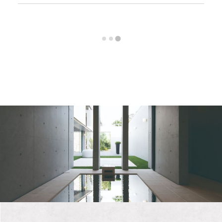
用途地域
第一種低層住居専用
建ぺい率・容積
建ぺい率・・50% 容積
率
率・・100%
開発許可番号
－
開発面積
－
購入後の権利形
所有権
態